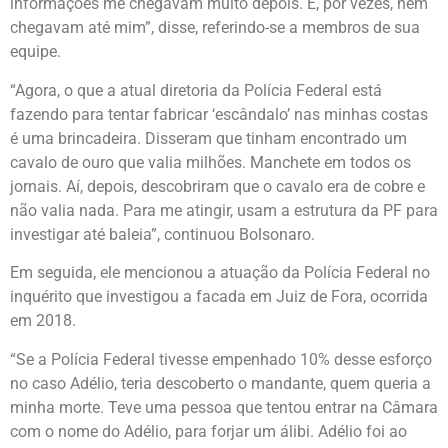
informações me chegavam muito depois. E, por vezes, nem
chegavam até mim”, disse, referindo-se a membros de sua
equipe.
“Agora, o que a atual diretoria da Polícia Federal está
fazendo para tentar fabricar ‘escândalo’ nas minhas costas
é uma brincadeira. Disseram que tinham encontrado um
cavalo de ouro que valia milhões. Manchete em todos os
jornais. Aí, depois, descobriram que o cavalo era de cobre e
não valia nada. Para me atingir, usam a estrutura da PF para
investigar até baleia”, continuou Bolsonaro.
Em seguida, ele mencionou a atuação da Polícia Federal no
inquérito que investigou a facada em Juiz de Fora, ocorrida
em 2018.
“Se a Polícia Federal tivesse empenhado 10% desse esforço
no caso Adélio, teria descoberto o mandante, quem queria a
minha morte. Teve uma pessoa que tentou entrar na Câmara
com o nome do Adélio, para forjar um álibi. Adélio foi ao