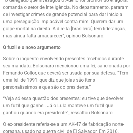
“O delegado que investigou o Adélio foi promovido e, agora,
comanda o setor de Inteligência. No departamento, pararam
de investigar crimes de grande potencial para dar início a
uma perseguição implacável contra mim. Querem dar um
golpe mortal na direita. A direita [brasileira] tem lideranças,
mas ainda falta amadurecer”, opinou Bolsonaro.
O fuzil e o novo argumento
Sobre o inquérito envolvendo presentes recebidos durante
seu mandato, Bolsonaro mencionou uma lei, sancionada por
Fernando Collor, que deverá ser usada por sua defesa. “Tem
uma lei, de 1991, que diz que joias são itens
personalíssimos e que são do presidente.”
“Veja só essa questão dos presentes: eu tive que devolver
um fuzil que ganhei. Já o Lula manteve um fuzil que
ganhou quando era presidente”, ressaltou Bolsonaro.
O ex-presidente referia-se a um AK-47 de fabricação norte-
coreana, usado na guerra civil de El Salvador. Em 2016,