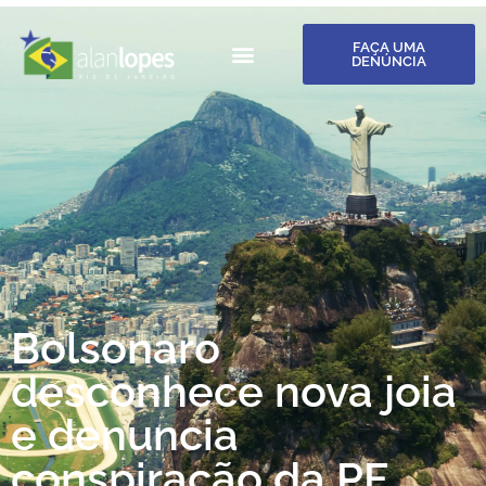
FAÇA UMA
DENÚNCIA
Bolsonaro
desconhece nova joia
e denuncia
conspiração da PF