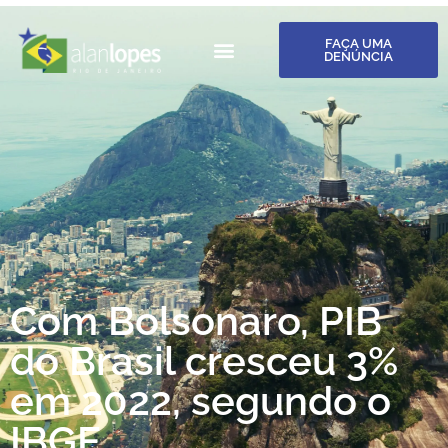
FAÇA UMA
DENÚNCIA
Com Bolsonaro, PIB
do Brasil cresceu 3%
em 2022, segundo o
IBGE