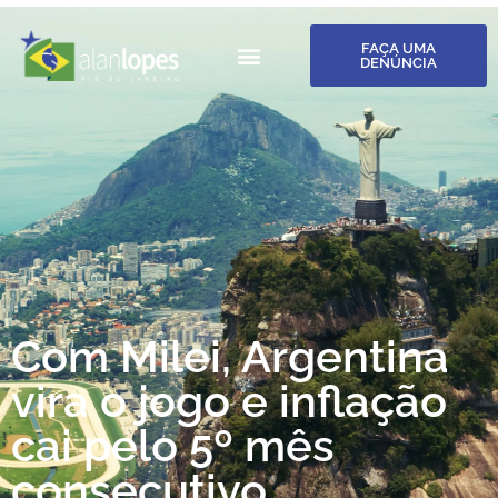
FAÇA UMA
DENÚNCIA
Com Milei, Argentina
vira o jogo e inflação
cai pelo 5º mês
consecutivo