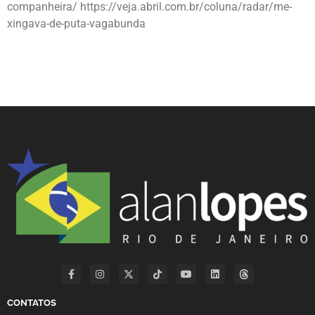
companheira/
https://veja.abril.com.br/coluna/radar/me-
xingava-de-puta-vagabunda
CONTATOS