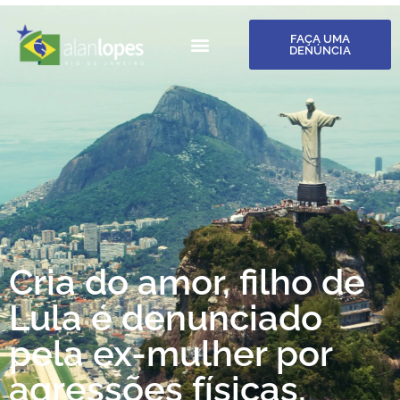
FAÇA UMA
DENÚNCIA
Cria do amor, filho de
Lula é denunciado
pela ex-mulher por
agressões físicas,