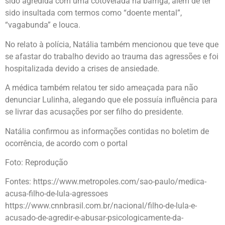
sido agredida com uma cotovelada na barriga, além de ter
sido insultada com termos como “doente mental”,
“vagabunda” e louca.
No relato à polícia, Natália também mencionou que teve que
se afastar do trabalho devido ao trauma das agressões e foi
hospitalizada devido a crises de ansiedade.
A médica também relatou ter sido ameaçada para não
denunciar Lulinha, alegando que ele possuía influência para
se livrar das acusações por ser filho do presidente.
Natália confirmou as informações contidas no boletim de
ocorrência, de acordo com o portal
Foto: Reprodução
Fontes:
https://www.metropoles.com/sao-paulo/medica-
acusa-filho-de-lula-agressoes
https://www.cnnbrasil.com.br/nacional/filho-de-lula-e-
acusado-de-agredir-e-abusar-psicologicamente-da-