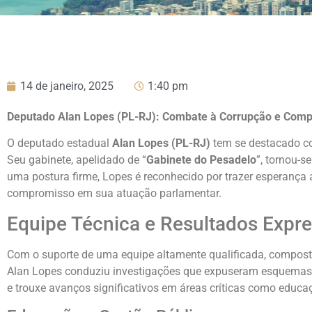
14 de janeiro, 2025
1:40 pm
Deputado Alan Lopes (PL-RJ): Combate à Corrupção e Compr
O deputado estadual
Alan Lopes (PL-RJ)
tem se destacado c
Seu gabinete, apelidado de “
Gabinete do Pesadelo
”, tornou-s
uma postura firme, Lopes é reconhecido por trazer esperança a
compromisso em sua atuação parlamentar.
Equipe Técnica e Resultados Expre
Com o suporte de uma equipe altamente qualificada, composta p
Alan Lopes conduziu investigações que expuseram esquemas mi
e trouxe avanços significativos em áreas críticas como educa