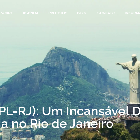
SOBRE
AGENDA
PROJETOS
BLOG
CONTATO
INFORM
PL-RJ): Um Incansável 
ia no Rio de Janeiro