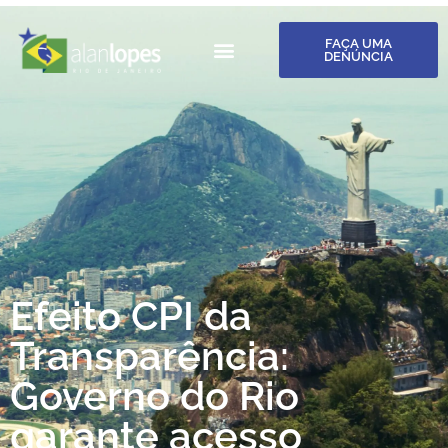
FAÇA UMA
DENÚNCIA
Efeito CPI da
Transparência:
Governo do Rio
garante acesso