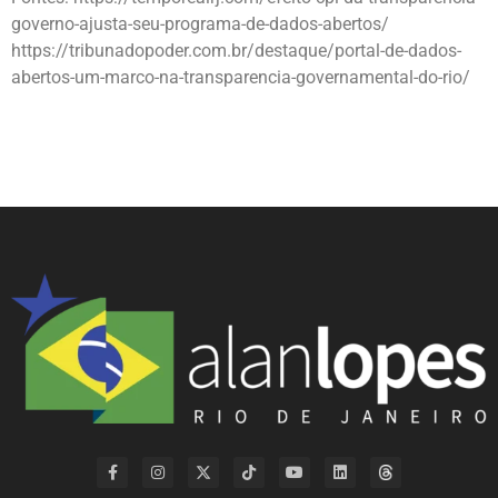
governo-ajusta-seu-programa-de-dados-abertos/
https://tribunadopoder.com.br/destaque/portal-de-dados-
abertos-um-marco-na-transparencia-governamental-do-rio/