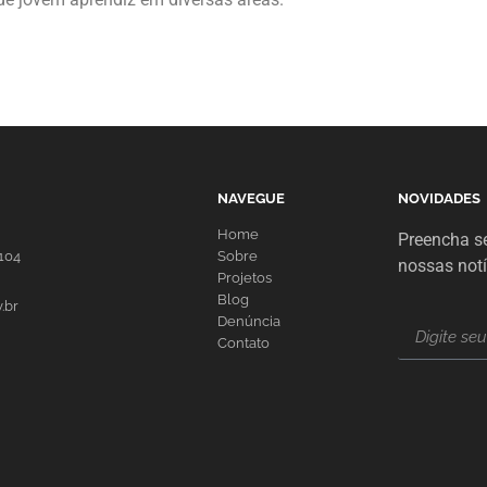
NAVEGUE
NOVIDADES
Home
Preencha se
1104
Sobre
nossas notí
Projetos
Blog
.br
Denúncia
Contato