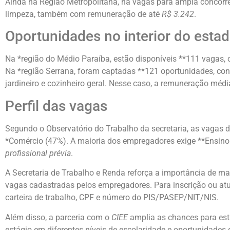
Ainda na Região Metropolitana, há vagas para ampla concorrên
limpeza, também com remuneração de até
R$ 3.242
.
Oportunidades no interior do esta
Na *região do Médio Paraíba, estão disponíveis **111 vagas, 
Na *região Serrana, foram captadas **121 oportunidades, con
jardineiro e cozinheiro geral. Nesse caso, a remuneração médi
Perfil das vagas
Segundo o Observatório do Trabalho da secretaria, as vagas d
*Comércio (47%). A maioria dos empregadores exige **Ensino
profissional prévia
.
A Secretaria de Trabalho e Renda reforça a importância de m
vagas cadastradas pelos empregadores. Para inscrição ou at
carteira de trabalho, CPF e número do PIS/PASEP/NIT/NIS.
Além disso, a parceria com o
CIEE
amplia as chances para est
estágio em diferentes níveis de escolaridade e oportunidades