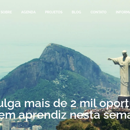
SOBRE
AGENDA
PROJETOS
BLOG
CONTATO
INFORM
ulga mais de 2 mil opor
vem aprendiz nesta sem