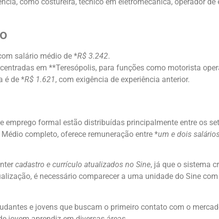
cia, como costureira, técnico em eletromecânica, operador de 
do
com salário médio de *
R$ 3.242
.
centradas em **Teresópolis, para funções como motorista opera
a é de *
R$ 1.621
, com exigência de experiência anterior.
e emprego formal estão distribuídas principalmente entre os se
 Médio completo, oferece remuneração entre *
um e dois salári
anter
cadastro e currículo atualizados no Sine
, já que o sistema c
ualização, é necessário comparecer a uma unidade do Sine com 
udantes e jovens que buscam o primeiro contato com o mercad
 de jovem aprendiz em diversas áreas.