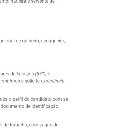
empilhadeira e servente de
cional de guincho, açougueiro,
tores de
Serviços (53%)
e
os mínimos
e solicita
experiência
ruza o perfil do candidato com as
documento de identificação,
o de trabalho, com vagas de