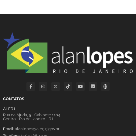
CONTATOS
ALERJ
Rua da Ajuda, 5 - Gabinete 1104
Centro - Rio de Janeiro - RJ
Email:
alanlopes@alerj.rj.gov.br
Telefone:
(21) 2588-1340