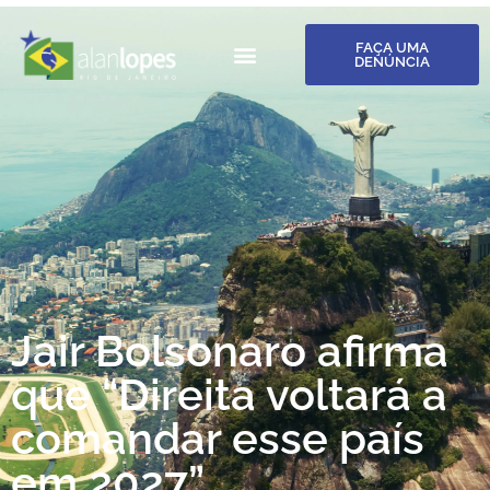
FAÇA UMA
DENÚNCIA
Jair Bolsonaro afirma
que “Direita voltará a
comandar esse país
em 2027”