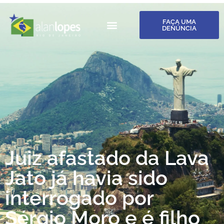
FAÇA UMA
DENÚNCIA
Juiz afastado da Lava
Jato já havia sido
interrogado por
Sérgio Moro e é filho