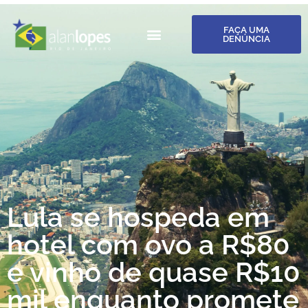
FAÇA UMA
DENÚNCIA
Lula se hospeda em
hotel com ovo a R$80
e vinho de quase R$10
mil enquanto promete