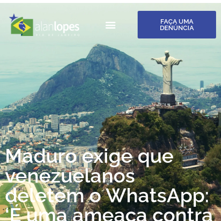
FAÇA UMA
DENÚNCIA
Maduro exige que
venezuelanos
deletem o WhatsApp:
‘É uma ameaça contra