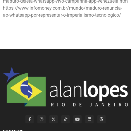
maduro-deleta-whatsapp-vivo-campanha-app-venezuela.htm
https://www.infomoney.com.br/mundo/maduro-renuncia-
ao-whatsapp-por-representar-o-imperialismo-tecnologico/