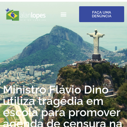
FAÇA UMA
DENÚNCIA
Ministro Flávio Dino
utiliza tragédia em
escola para promover
agenda de censura na