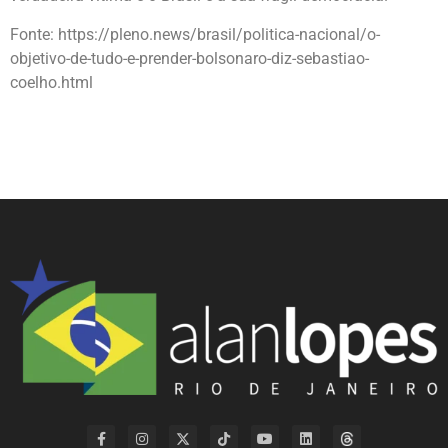
Fonte:
https://pleno.news/brasil/politica-nacional/o-
objetivo-de-tudo-e-prender-bolsonaro-diz-sebastiao-
coelho.html