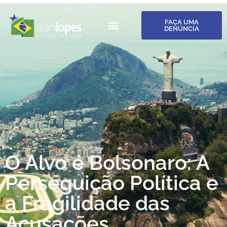
FAÇA UMA
DENÚNCIA
O Alvo é Bolsonaro: A
Perseguição Política e
a Fragilidade das
Acusações.