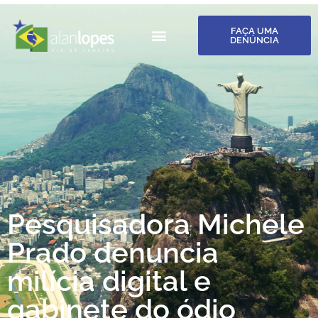
FAÇA UMA
DENÚNCIA
Pesquisadora Michele
Prado denuncia
milícia digital e
gabinete do ódio