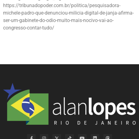
https://tribunadopoder.com.br/politica/pesquisadora-
michele-padro-que-denunciou-milicia-digital-de-janja-afirma-
ser-um-gabinete-do-odio-muito-mais-nocivo-vai-ao-
congresso-contar-tudo/